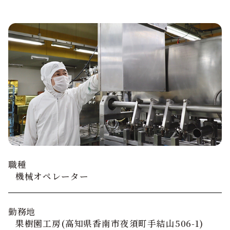
職種
機械オペレーター
勤務地
果樹園工房(高知県香南市夜須町手結山506-1)